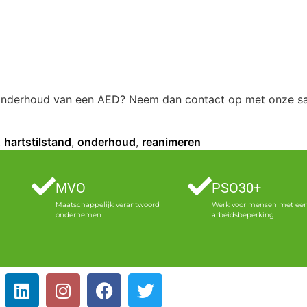
 onderhoud van een AED? Neem dan contact op met onze sa
,
hartstilstand
,
onderhoud
,
reanimeren
MVO
PSO30+
Maatschappelijk verantwoord
Werk voor mensen met ee
ondernemen
arbeidsbeperking