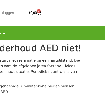
0
Inloggen
€
0,00
are
derhoud AED niet!
rt met reanimatie bij een hartstilstand. Die
D’s nam de afgelopen jaren fors toe. Helaas
en noodsituatie. Periodieke controle is van
en zogenoemde 6-minutenzone bieden mensen
 AED in.