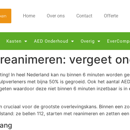
Home
Over ons
Contact
Offerte
ken
Kasten
AED Onderhoud
Overig
EverComp
 reanimeren: vergeet on
ng! In heel Nederland kan nu binnen 6 minuten worden gesta
hulpverleners met bijna 50% is gegroeid. Ook het aantal AE
eten waardoor deze niet binnen 6 minuten inzetbaar is in e
nuten cruciaal voor de grootste overlevingskans. Binnen e
ilstand: ze bellen 112, starten met reanimeren en zetten een
lang