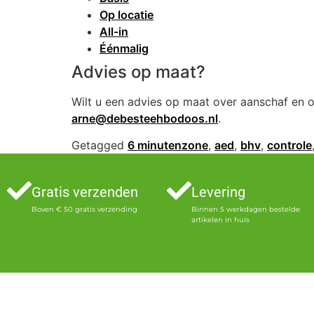
Op locatie
All-in
Éénmalig
Advies op maat?
Wilt u een advies op maat over aanschaf en
arne@debesteehbodoos.nl
.
Getagged
6 minutenzone
,
aed
,
bhv
,
controle
Gratis verzenden
Levering
Boven € 50 gratis verzending
Binnen 5 werkdagen bestelde
artikelen in huis