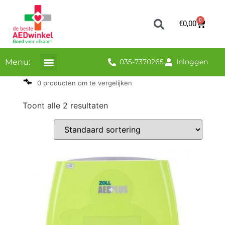
0
€
0,00
Menu:
035-7370265
Inloggen
0 producten om te vergelijken
Toont alle 2 resultaten