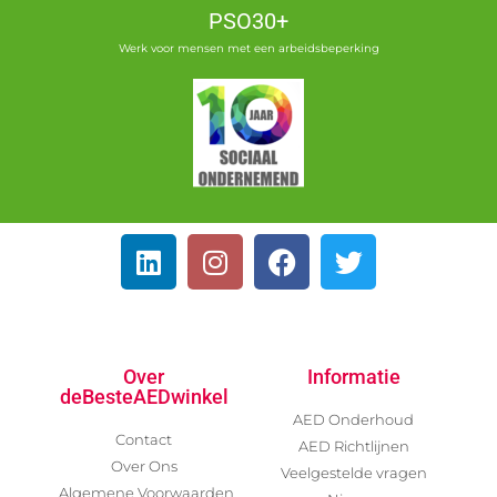
PSO30+
Werk voor mensen met een arbeidsbeperking
Over
Informatie
deBesteAEDwinkel
AED Onderhoud
Contact
AED Richtlijnen
Over Ons
Veelgestelde vragen
Algemene Voorwaarden