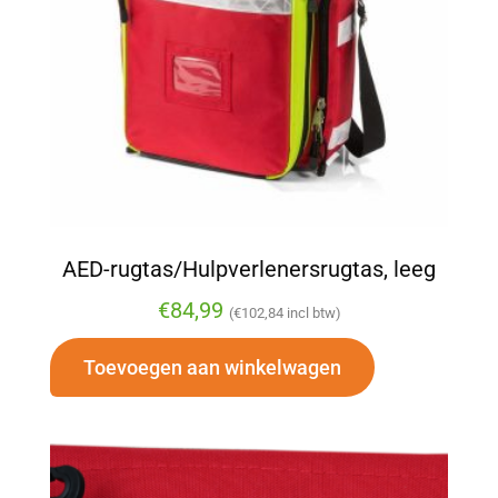
AED-rugtas/Hulpverlenersrugtas, leeg
€
84,99
(
€
102,84
incl btw)
Toevoegen aan winkelwagen