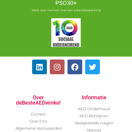
PSO30+
Werk voor mensen met een arbeidsbeperking
Over
Informatie
deBesteAEDwinkel
AED Onderhoud
Contact
AED Richtlijnen
Over Ons
Veelgestelde vragen
Algemene Voorwaarden
Nieuws