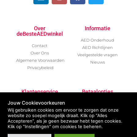
Over
Informatie
deBesteAEDwinkel
AED Onderhoud
Contact
AED Richtlijnen
Over Ons
Veelgestelde vragen
Algemene Voorwaarden
Nieuws
Privacybeleid
Klantenservice
Betaalopties
Jouw Cookievoorkeuren
Garantievoorwaarden
Wij gebruiken cookies om ervoor te zorgen dat onze
Betalen / Verzenden /
website zo soepel mogelijk draait. Klik op “Alles
Retour
Accepteren”, als je geen bezwaar hebt tegen cookies.
AED Declaratie
Klik op "Instellingen" om cookies te beheren.
Na Inzet AED