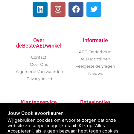
Over
Informatie
deBesteAEDwinkel
AED Onderhoud
Contact
AED Richtlijnen
Over Ons
Veelgestelde vragen
Algemene Voorwaarden
Nieuws
Privacybeleid
Klantenservice
Betaalopties
Jouw Cookievoorkeuren
Garantievoorwaarden
Wij gebruiken cookies om ervoor te zorgen dat onze
Betalen / Verzenden /
website zo soepel mogelijk draait. Klik op “Alles
Retour
Accepteren”, als je geen bezwaar hebt tegen cookies.
AED Declaratie