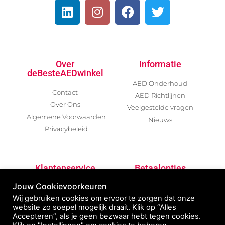
Over
Informatie
deBesteAEDwinkel
AED Onderhoud
Contact
AED Richtlijnen
Over Ons
Veelgestelde vragen
Algemene Voorwaarden
Nieuws
Privacybeleid
Klantenservice
Betaalopties
Jouw Cookievoorkeuren
Garantievoorwaarden
Wij gebruiken cookies om ervoor te zorgen dat onze
Betalen / Verzenden /
website zo soepel mogelijk draait. Klik op “Alles
Retour
Accepteren”, als je geen bezwaar hebt tegen cookies.
AED Declaratie