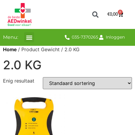
0
€
0,00
Menu:
035-7370265
Inloggen
Home
/ Product Gewicht / 2.0 KG
2.0 KG
Enig resultaat