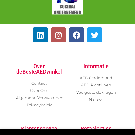
Over
Informatie
deBesteAEDwinkel
AED Onderhoud
Contact
AED Richtlijnen
Over Ons
Veelgestelde vragen
Algemene Voorwaarden
Nieuws
Privacybeleid
Klantenservice
Betaalopties