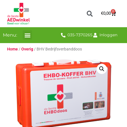
0
€
0,00
Menu:
035-7370265
Inloggen
Home
/
Overig
/ BHV Bedrijfsverbanddoos