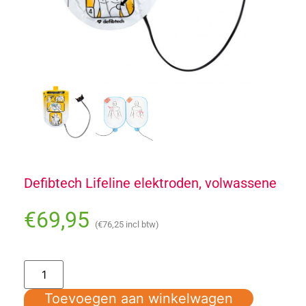
Defibtech Lifeline elektroden, volwassene
€
69,95
(
€
76,25
incl btw)
Toevoegen aan winkelwagen