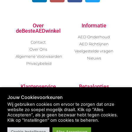
Over
Informatie
deBesteAEDwinkel
AED Onderhoud
Contact
AED Richtlijnen
Over Ons
Veelgestelde vragen
Algemene Voorwaarden
Nieuws
Privacybeleid
Klantenservice
Betaalopties
Jouw Cookievoorkeuren
Garantievoorwaarden
Wij gebruiken cookies om ervoor te zorgen dat onze
Betalen / Verzenden /
website zo soepel mogelijk draait. Klik op “Alles
Retour
Accepteren”, als je geen bezwaar hebt tegen cookies.
AED Declaratie
Klik op "Instellingen" om cookies te beheren.
Na Inzet AED
Cookie Instellingen
Alles Accepteren