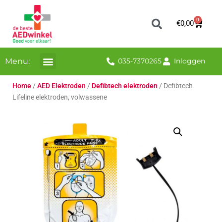
0
€
0,00
Menu:
035-7370265
Inloggen
Home
/
AED Elektroden
/
Defibtech elektroden
/ Defibtech
Lifeline elektroden, volwassene