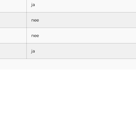
ja
nee
nee
ja