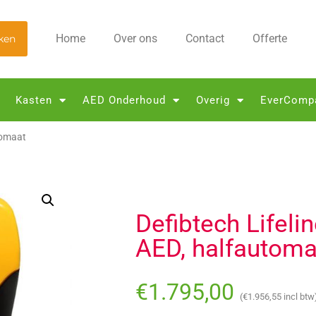
Home
Over ons
Contact
Offerte
ken
Kasten
AED Onderhoud
Overig
EverComp
tomaat
Defibtech Lifeli
AED, halfautoma
€
1.795,00
(
€
1.956,55
incl btw