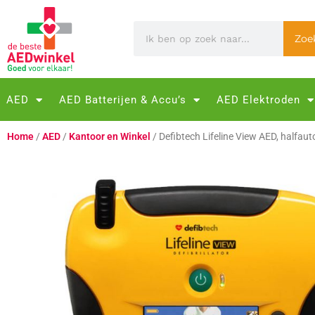
Zoe
AED
AED Batterijen & Accu’s
AED Elektroden
Home
/
AED
/
Kantoor en Winkel
/ Defibtech Lifeline View AED, halfau