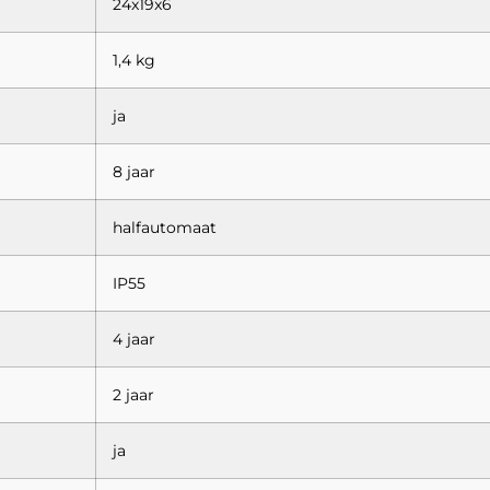
24x19x6
1,4 kg
ja
8 jaar
halfautomaat
IP55
4 jaar
2 jaar
ja