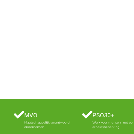
MVO
PSO30+
Maatschappelijk verantwoord
Werk voor mensen met ee
ondernemen
arbeidsbeperking