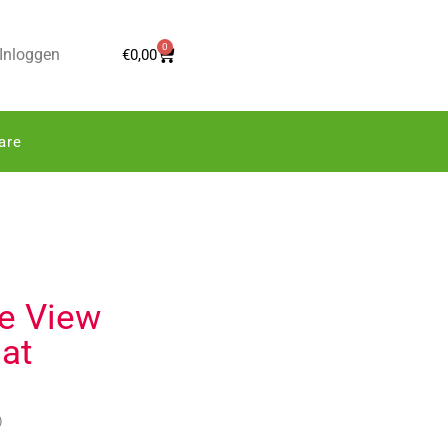
0
Inloggen
€
0,00
are
ne View
at
)