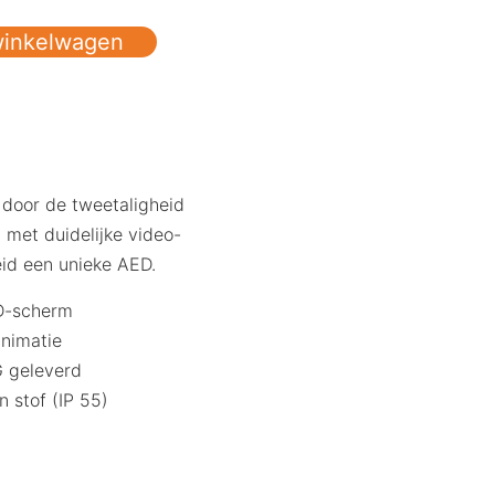
winkelwagen
 door de tweetaligheid
 met duidelijke video-
eid een unieke AED.
CD-scherm
animatie
 geleverd
 stof (IP 55)