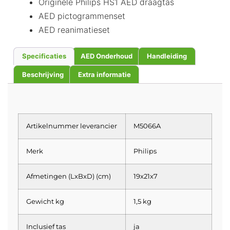
Originele Philips HS1 AED draagtas
AED pictogrammenset
AED reanimatieset
Specificaties
AED Onderhoud
Handleiding
Beschrijving
Extra informatie
Artikelnummer leverancier
M5066A
Merk
Philips
Afmetingen (LxBxD) (cm)
19x21x7
Gewicht kg
1,5 kg
Inclusief tas
ja