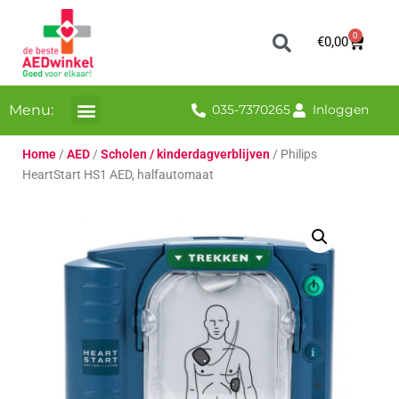
0
€
0,00
Menu:
035-7370265
Inloggen
Home
/
AED
/
Scholen / kinderdagverblijven
/ Philips
HeartStart HS1 AED, halfautomaat