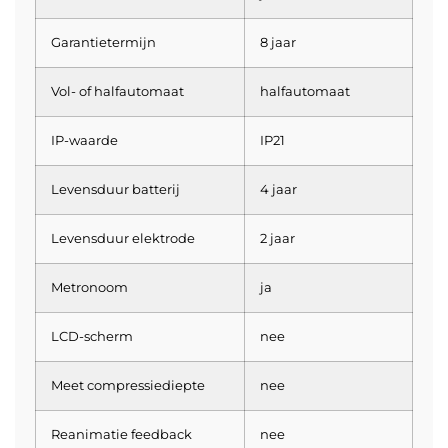
Garantietermijn
8 jaar
Vol- of halfautomaat
halfautomaat
IP-waarde
IP21
Levensduur batterij
4 jaar
Levensduur elektrode
2 jaar
Metronoom
ja
LCD-scherm
nee
Meet compressiediepte
nee
Reanimatie feedback
nee