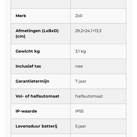
Merk
Zoll
Afmetingen (LxBxD)
29,2×24,1×13,3
(cm)
Gewicht kg
3,1 kg
Inclusief tas
nee
Garantietermijn
7 jaar
Vol- of halfautomaat
halfautomaat
IP-waarde
IP55
Levensduur batterij
5 jaar