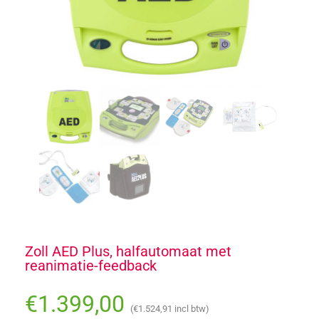
Zoll AED Plus, halfautomaat met
reanimatie-feedback
€
1.399,00
(
€
1.524,91
incl btw)