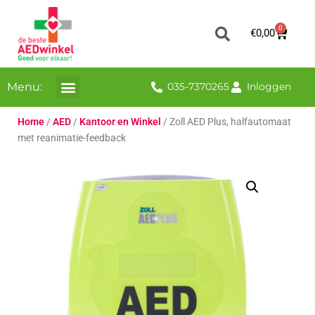
0
€
0,00
Menu:
035-7370265
Inloggen
Home
/
AED
/
Kantoor en Winkel
/ Zoll AED Plus, halfautomaat
met reanimatie-feedback