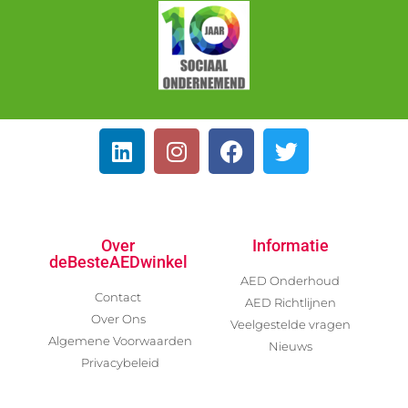
Over
Informatie
deBesteAEDwinkel
AED Onderhoud
Contact
AED Richtlijnen
Over Ons
Veelgestelde vragen
Algemene Voorwaarden
Nieuws
Privacybeleid