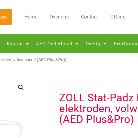
Home
Over ons
Contact
Offerte
ken
Kasten
AED Onderhoud
Overig
EverComp
ktroden, volwassene (AED Plus&Pro)
ZOLL Stat-Padz I
elektroden, vol
(AED Plus&Pro)