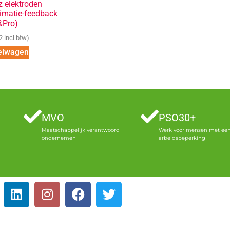
 elektroden
imatie-feedback
&Pro)
2
incl btw)
elwagen
MVO
PSO30+
Maatschappelijk verantwoord
Werk voor mensen met ee
ondernemen
arbeidsbeperking