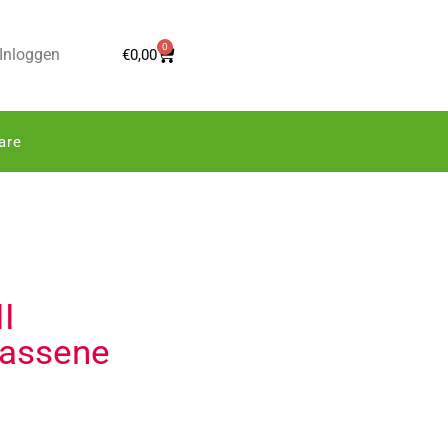
0
Inloggen
€
0,00
are
I
wassene