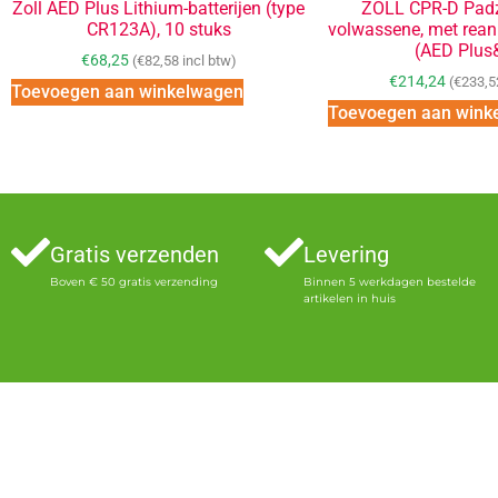
Zoll AED Plus Lithium-batterijen (type
ZOLL CPR-D Padz
CR123A), 10 stuks
volwassene, met rean
(AED Plus
€
68,25
(
€
82,58
incl btw)
€
214,24
(
€
233,5
Toevoegen aan winkelwagen
Toevoegen aan wink
Gratis verzenden
Levering
Boven € 50 gratis verzending
Binnen 5 werkdagen bestelde
artikelen in huis