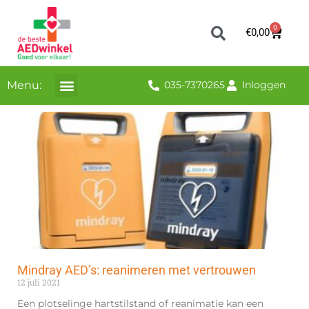
0
€
0,00
Menu:
035-7370265
Inloggen
Mindray AED’s: reanimeren met vertrouwen
12 juli 2021
Een plotselinge hartstilstand of reanimatie kan een