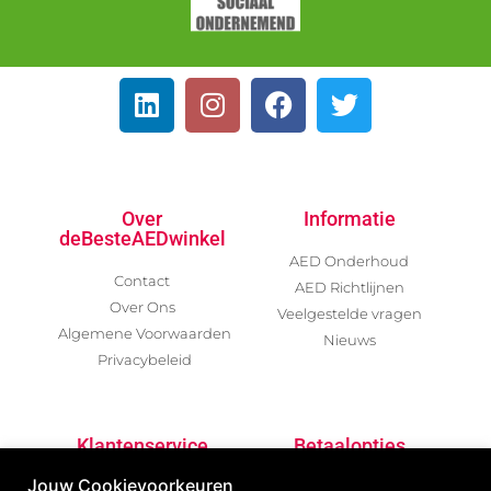
Over
Informatie
deBesteAEDwinkel
AED Onderhoud
Contact
AED Richtlijnen
Over Ons
Veelgestelde vragen
Algemene Voorwaarden
Nieuws
Privacybeleid
Klantenservice
Betaalopties
Jouw Cookievoorkeuren
Garantievoorwaarden